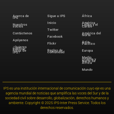
Acerca de
Sigue a IPS
África
IPS
Inicio
América
Nuestros
Latina y el
socios
Caribe
Twitter
Contáctenos
América del
Norte
Facebook
Apóyenos
Asia-
Flickr
Pacífico
¿Quieres
publicar
Reglas de
notas de
Europa
comunidad
IPS?
Medio
Oriente y
Norte de
África
Mundo
IPS es una institución internacional de comunicación cuyo eje es una
agencia mundial de noticias que amplifica las voces del Sur y de la
sociedad civil sobre desarrollo, globalización, derechos humanos y
ambiente. Copyright © 2025 IPS-Inter Press Service. Todos los
derechos reservados.