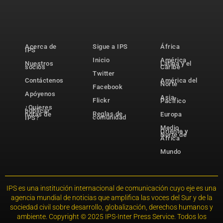
Acerca de
Sigue a IPS
África
IPS
Inicio
América
Nuestros
Latina y el
socios
Caribe
Twitter
Contáctenos
América del
Norte
Facebook
Apóyenos
Asia-
Flickr
Pacífico
¿Quieres
publicar
Reglas de
notas de
Europa
comunidad
IPS?
Medio
Oriente y
Norte de
África
Mundo
IPS es una institución internacional de comunicación cuyo eje es una
agencia mundial de noticias que amplifica las voces del Sur y de la
sociedad civil sobre desarrollo, globalización, derechos humanos y
ambiente. Copyright © 2025 IPS-Inter Press Service. Todos los