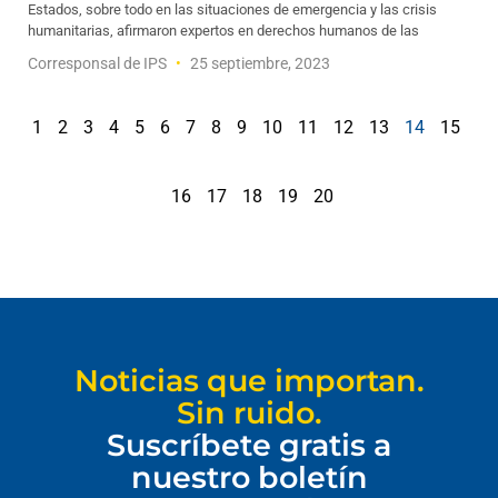
Estados, sobre todo en las situaciones de emergencia y las crisis
humanitarias, afirmaron expertos en derechos humanos de las
Corresponsal de IPS
25 septiembre, 2023
1
2
3
4
5
6
7
8
9
10
11
12
13
14
15
16
17
18
19
20
Noticias que importan.
Sin ruido.
Suscríbete gratis a
nuestro boletín