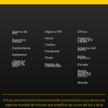
Acerca de
Sigue a IPS
África
IPS
Inicio
América
Nuestros
Latina y el
socios
Caribe
Twitter
Contáctenos
América del
Norte
Facebook
Apóyenos
Asia-
Flickr
Pacífico
¿Quieres
publicar
Reglas de
notas de
Europa
comunidad
IPS?
Medio
Oriente y
Norte de
África
Mundo
IPS es una institución internacional de comunicación cuyo eje es una
agencia mundial de noticias que amplifica las voces del Sur y de la