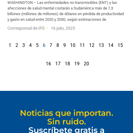
WASHINGTON – Las enfermedades no transmisibles (ENT) y las
afecciones de salud mental costarán a Sudamérica más de 7,3
billones (millones de millones) de dólares en pérdida de productividad
y gasto en salud entre 2020 y 2050, según estimaciones de
Corresponsal de IPS
16 julio, 2025
1
2
3
4
5
6
7
8
9
10
11
12
13
14
15
16
17
18
19
20
Noticias que importan.
Sin ruido.
Suscríbete gratis a