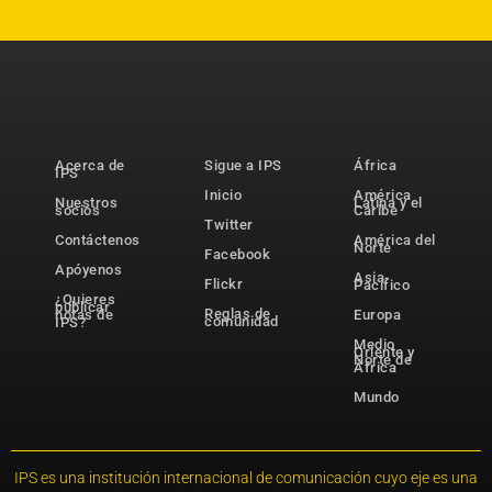
Acerca de
Sigue a IPS
África
IPS
Inicio
América
Nuestros
Latina y el
socios
Caribe
Twitter
Contáctenos
América del
Norte
Facebook
Apóyenos
Asia-
Flickr
Pacífico
¿Quieres
publicar
Reglas de
notas de
Europa
comunidad
IPS?
Medio
Oriente y
Norte de
África
Mundo
IPS es una institución internacional de comunicación cuyo eje es una