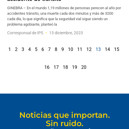
GINEBRA – En el mundo 1,19 millones de personas perecen al año por
accidentes tránsito, una muerte cada dos minutos y más de 3200
cada día, lo que significa que la seguridad vial sigue siendo un
problema agobiante, planteó la
Corresponsal de IPS
13 diciembre, 2023
1
2
3
4
5
6
7
8
9
10
11
12
13
14
15
16
17
18
19
20
Noticias que importan.
Sin ruido.