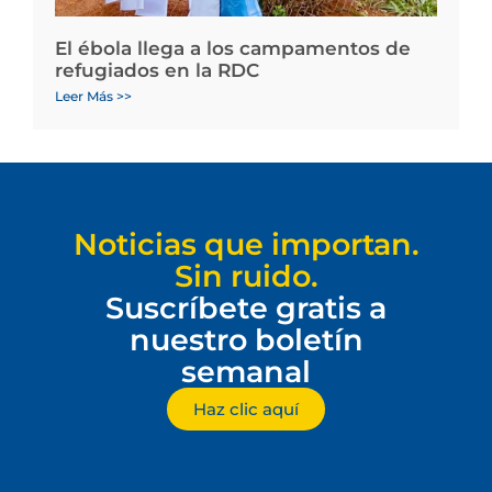
El ébola llega a los campamentos de
refugiados en la RDC
Leer Más >>
Noticias que importan.
Sin ruido.
Suscríbete gratis a
nuestro boletín
semanal
Haz clic aquí