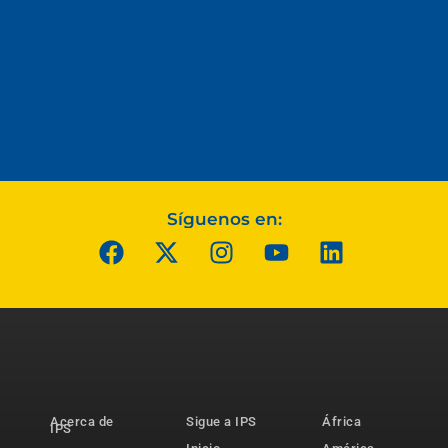
Síguenos en:
Acerca de
Sigue a IPS
África
IPS