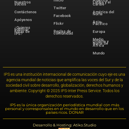
Inicio
América
Nuestros
Latina y el
socios
Caribe
Twitter
Contáctenos
América del
Norte
Facebook
Apóyenos
Asia-
Flickr
Pacífico
¿Quieres
publicar
Reglas de
notas de
Europa
comunidad
IPS?
Medio
Oriente y
Norte de
África
Mundo
IPS es una institución internacional de comunicación cuyo eje es una
agencia mundial de noticias que amplifica las voces del Sur y de la
sociedad civil sobre desarrollo, globalización, derechos humanos y
ambiente. Copyright © 2025 IPS-Inter Press Service. Todos los
derechos reservados.
IPS es la única organización periodística mundial con más
personal y corresponsales en el mundo en desarrollo que en los
países ricos. DONAR
Desarrollo & Hosting: Atiko.Studio