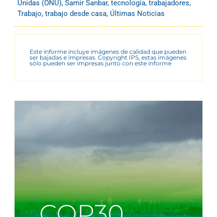
Unidas (ONU)
,
Samir Sanbar
,
tecnología
,
trabajadores
,
Trabajo
,
trabajo desde casa
,
Últimas Noticias
Este informe incluye imágenes de calidad que pueden
ser bajadas e impresas. Copyright IPS, estas imágenes
sólo pueden ser impresas junto con este informe