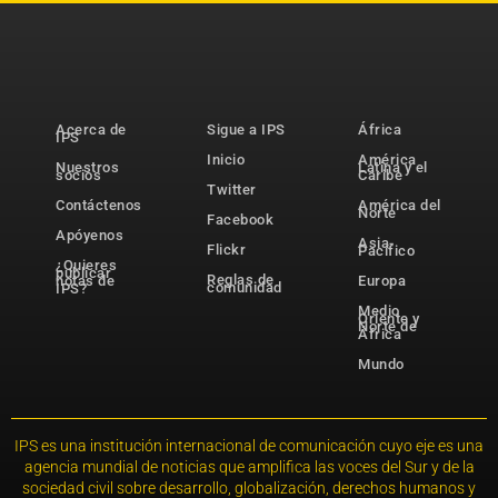
Acerca de
Sigue a IPS
África
IPS
Inicio
América
Nuestros
Latina y el
socios
Caribe
Twitter
Contáctenos
América del
Norte
Facebook
Apóyenos
Asia-
Flickr
Pacífico
¿Quieres
publicar
Reglas de
notas de
Europa
comunidad
IPS?
Medio
Oriente y
Norte de
África
Mundo
IPS es una institución internacional de comunicación cuyo eje es una
agencia mundial de noticias que amplifica las voces del Sur y de la
sociedad civil sobre desarrollo, globalización, derechos humanos y