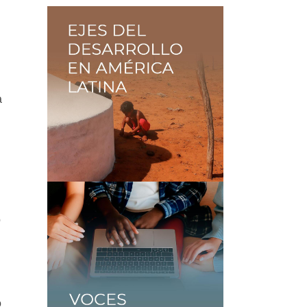
a
o
o