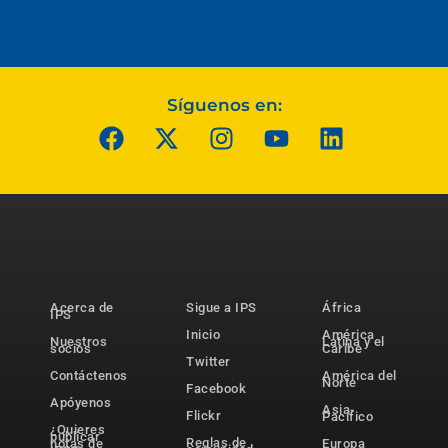
Síguenos en:
Acerca de
Sigue a IPS
África
IPS
Inicio
América
Nuestros
Latina y el
socios
Caribe
Twitter
Contáctenos
América del
Norte
Facebook
Apóyenos
Asia-
Flickr
Pacífico
¿Quieres
publicar
Reglas de
notas de
Europa