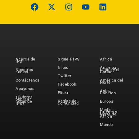
Acerca de
Sigue a IPS
África
IPS
Inicio
América
Nuestros
Latina y el
socios
Caribe
Twitter
Contáctenos
América del
Norte
Facebook
Apóyenos
Asia-
Flickr
Pacífico
¿Quieres
publicar
Reglas de
notas de
Europa
comunidad
IPS?
Medio
Oriente y
Norte de
África
Mundo