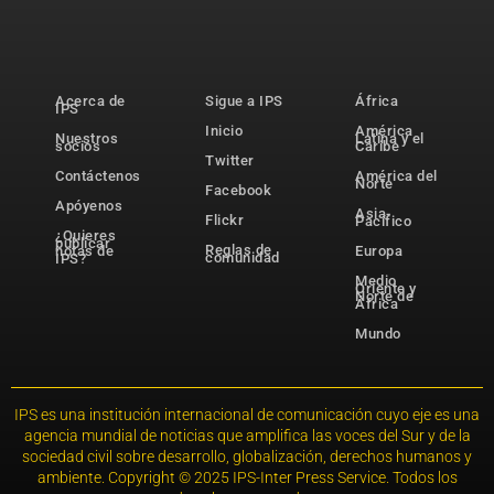
Acerca de
Sigue a IPS
África
IPS
Inicio
América
Nuestros
Latina y el
socios
Caribe
Twitter
Contáctenos
América del
Norte
Facebook
Apóyenos
Asia-
Flickr
Pacífico
¿Quieres
publicar
Reglas de
notas de
Europa
comunidad
IPS?
Medio
Oriente y
Norte de
África
Mundo
IPS es una institución internacional de comunicación cuyo eje es una
agencia mundial de noticias que amplifica las voces del Sur y de la
sociedad civil sobre desarrollo, globalización, derechos humanos y
ambiente. Copyright © 2025 IPS-Inter Press Service. Todos los