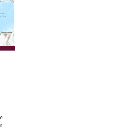
do
an