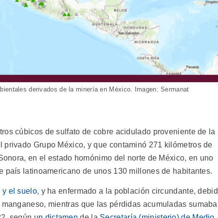
bientales derivados de la minería en México. Imagen: Sermanat
ros cúbicos de sulfato de cobre acidulado proveniente de la
l privado Grupo México, y que contaminó 271 kilómetros de
o Sonora, en el estado homónimo del norte de México, en uno
e país latinoamericano de unos 130 millones de habitantes.
 y el suelo
, y ha enfermado a la población circundante, debi
o y manganeso, mientras que las pérdidas acumuladas sumab
22, según
un dictamen
de la
Secretaría (ministerio) de Medio