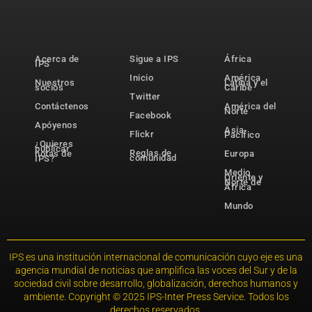
Acerca de
Sigue a IPS
África
IPS
Inicio
América
Nuestros
Latina y el
socios
Caribe
Twitter
Contáctenos
América del
Norte
Facebook
Apóyenos
Asia-
Flickr
Pacífico
¿Quieres
publicar
Reglas de
notas de
Europa
comunidad
IPS?
Medio
Oriente y
Norte de
África
Mundo
IPS es una institución internacional de comunicación cuyo eje es una
agencia mundial de noticias que amplifica las voces del Sur y de la
sociedad civil sobre desarrollo, globalización, derechos humanos y
ambiente. Copyright © 2025 IPS-Inter Press Service. Todos los
derechos reservados.