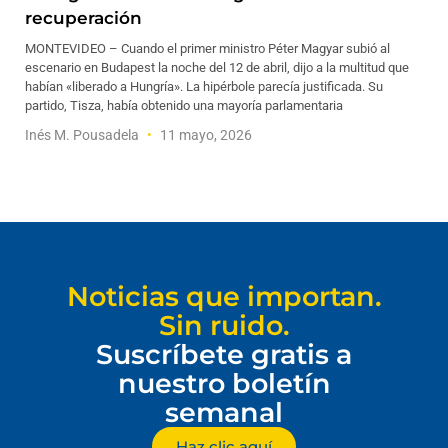
recuperación
MONTEVIDEO – Cuando el primer ministro Péter Magyar subió al
escenario en Budapest la noche del 12 de abril, dijo a la multitud que
habían «liberado a Hungría». La hipérbole parecía justificada. Su
partido, Tisza, había obtenido una mayoría parlamentaria
Inés M. Pousadela
11 mayo, 2026
Noticias que importan.
Sin ruido.
Suscríbete gratis a
nuestro boletín
semanal
Haz clic aquí