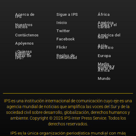
Acerca de
Sigue a IPS
África
IPS
Inicio
América
Nuestros
Latina y el
socios
Caribe
Twitter
Contáctenos
América del
Norte
Facebook
Apóyenos
Asia-
Flickr
Pacífico
¿Quieres
publicar
Reglas de
notas de
Europa
comunidad
IPS?
Medio
Oriente y
Norte de
África
Mundo
IPS es una institución internacional de comunicación cuyo eje es una
agencia mundial de noticias que amplifica las voces del Sur y de la
sociedad civil sobre desarrollo, globalización, derechos humanos y
ambiente. Copyright © 2025 IPS-Inter Press Service. Todos los
derechos reservados.
IPS es la única organización periodística mundial con más