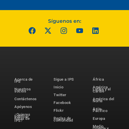
Síguenos en:
Acerca de
Sigue a IPS
África
IPS
Inicio
América
Nuestros
Latina y el
socios
Caribe
Twitter
Contáctenos
América del
Norte
Facebook
Apóyenos
Asia-
Flickr
Pacífico
¿Quieres
publicar
Reglas de
notas de
Europa
comunidad
IPS?
Medio
Oriente y