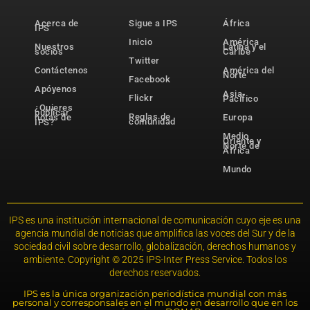
Acerca de
Sigue a IPS
África
IPS
Inicio
América
Nuestros
Latina y el
socios
Caribe
Twitter
Contáctenos
América del
Norte
Facebook
Apóyenos
Asia-
Flickr
Pacífico
¿Quieres
publicar
Reglas de
notas de
Europa
comunidad
IPS?
Medio
Oriente y
Norte de
África
Mundo
IPS es una institución internacional de comunicación cuyo eje es una
agencia mundial de noticias que amplifica las voces del Sur y de la
sociedad civil sobre desarrollo, globalización, derechos humanos y
ambiente. Copyright © 2025 IPS-Inter Press Service. Todos los
derechos reservados.
IPS es la única organización periodística mundial con más
personal y corresponsales en el mundo en desarrollo que en los