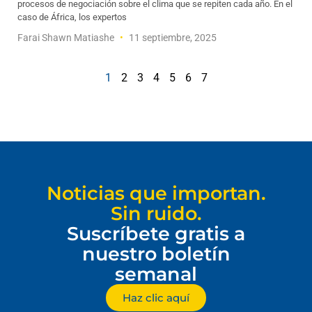
procesos de negociación sobre el clima que se repiten cada año. En el
caso de África, los expertos
Farai Shawn Matiashe
11 septiembre, 2025
1
2
3
4
5
6
7
Noticias que importan.
Sin ruido.
Suscríbete gratis a
nuestro boletín
semanal
Haz clic aquí