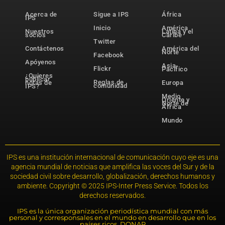
Acerca de
Sigue a IPS
África
IPS
Inicio
América
Nuestros
Latina y el
socios
Caribe
Twitter
Contáctenos
América del
Norte
Facebook
Apóyenos
Asia-
Flickr
Pacífico
¿Quieres
publicar
Reglas de
notas de
Europa
comunidad
IPS?
Medio
Oriente y
Norte de
África
Mundo
IPS es una institución internacional de comunicación cuyo eje es una
agencia mundial de noticias que amplifica las voces del Sur y de la
sociedad civil sobre desarrollo, globalización, derechos humanos y
ambiente. Copyright © 2025 IPS-Inter Press Service. Todos los
derechos reservados.
IPS es la única organización periodística mundial con más
personal y corresponsales en el mundo en desarrollo que en los
países ricos. DONAR