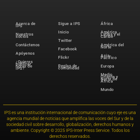
Acerca de
Sigue a IPS
África
IPS
Inicio
América
Nuestros
Latina y el
socios
Caribe
Twitter
Contáctenos
América del
Norte
Facebook
Apóyenos
Asia-
Flickr
Pacífico
¿Quieres
publicar
Reglas de
notas de
Europa
comunidad
IPS?
Medio
Oriente y
Norte de
África
Mundo
IPS es una institución internacional de comunicación cuyo eje es una
agencia mundial de noticias que amplifica las voces del Sur y de la
sociedad civil sobre desarrollo, globalización, derechos humanos y
ambiente. Copyright © 2025 IPS-Inter Press Service. Todos los
derechos reservados.