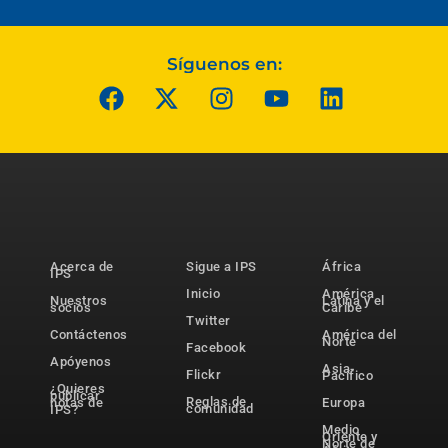
Síguenos en:
Acerca de
Sigue a IPS
África
IPS
Inicio
América
Nuestros
Latina y el
socios
Caribe
Twitter
Contáctenos
América del
Norte
Facebook
Apóyenos
Asia-
Flickr
Pacífico
¿Quieres
publicar
Reglas de
notas de
Europa
comunidad
IPS?
Medio
Oriente y
Norte de