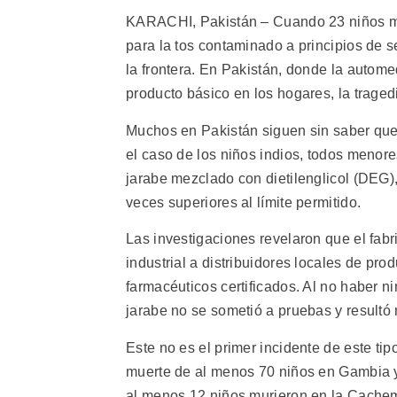
KARACHI, Pakistán – Cuando 23 niños mu
para la tos contaminado a principios de s
la frontera. En Pakistán, donde la autome
producto básico en los hogares, la trage
Muchos en Pakistán siguen sin saber que 
el caso de los niños indios, todos menore
jarabe mezclado con dietilenglicol (DEG)
veces superiores al límite permitido.
Las investigaciones revelaron que el fabr
industrial a distribuidores locales de pr
farmacéuticos certificados. Al no haber n
jarabe no se sometió a pruebas y resultó 
Este no es el primer incidente de este tip
muerte de al menos 70 niños en Gambia y
al menos 12 niños murieron en la Cachem