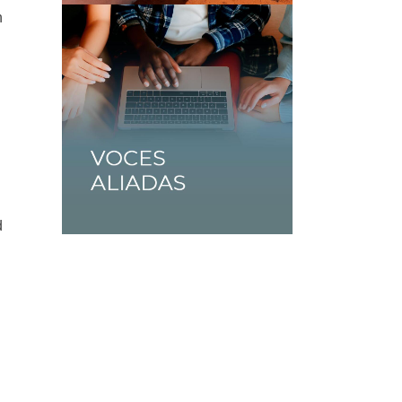
n
.
d