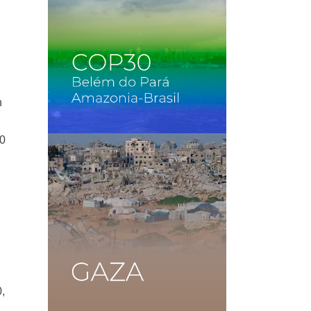
n
00
,