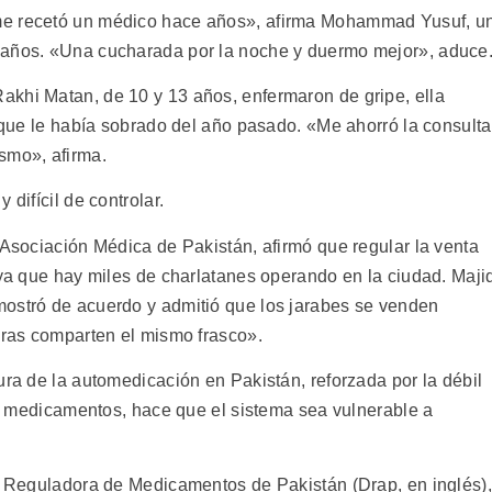
me recetó un médico hace años», afirma Mohammad Yusuf, u
 años. «Una cucharada por la noche y duermo mejor», aduce
khi Matan, de 10 y 13 años, enfermaron de gripe, ella
s que le había sobrado del año pasado. «Me ahorró la consulta
smo», afirma.
difícil de controlar.
 Asociación Médica de Pakistán, afirmó que regular la venta
 ya que hay miles de charlatanes operando en la ciudad. Maji
mostró de acuerdo y admitió que los jarabes se venden
teras comparten el mismo frasco».
ura de la automedicación en Pakistán, reforzada por la débil
los medicamentos, hace que el sistema sea vulnerable a
ad Reguladora de Medicamentos de Pakistán (Drap, en inglés),