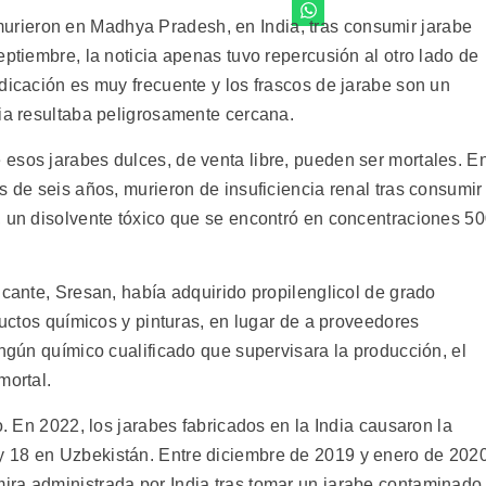
rieron en Madhya Pradesh, en India, tras consumir jarabe
eptiembre, la noticia apenas tuvo repercusión al otro lado de
dicación es muy frecuente y los frascos de jarabe son un
dia resultaba peligrosamente cercana.
esos jarabes dulces, de venta libre, pueden ser mortales. E
s de seis años, murieron de insuficiencia renal tras consumir
, un disolvente tóxico que se encontró en concentraciones 5
icante, Sresan, había adquirido propilenglicol de grado
oductos químicos y pinturas, en lugar de a proveedores
ingún químico cualificado que supervisara la producción, el
mortal.
o. En 2022, los jarabes fabricados en la India causaron la
 18 en Uzbekistán. Entre diciembre de 2019 y enero de 2020
ira administrada por India tras tomar un jarabe contaminado