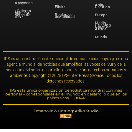
Apóyenos
Asia-
Flickr
Pacífico
¿Quieres
publicar
Reglas de
notas de
Europa
comunidad
IPS?
Medio
Oriente y
Norte de
África
Mundo
IPS es una institución internacional de comunicación cuyo eje es una
agencia mundial de noticias que amplifica las voces del Sur y de la
sociedad civil sobre desarrollo, globalización, derechos humanos y
ambiente. Copyright © 2025 IPS-Inter Press Service. Todos los
derechos reservados.
IPS es la única organización periodística mundial con más
personal y corresponsales en el mundo en desarrollo que en los
países ricos. DONAR
Desarrollo & Hosting: Atiko.Studio