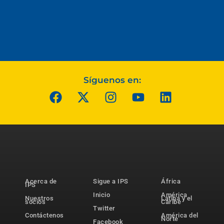
Síguenos en:
Acerca de
Sigue a IPS
África
IPS
Inicio
América
Nuestros
Latina y el
socios
Caribe
Twitter
Contáctenos
América del
Norte
Facebook