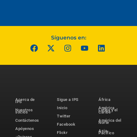
Síguenos en:
Acerca de
Sigue a IPS
África
IPS
Inicio
América
Nuestros
Latina y el
socios
Caribe
Twitter
Contáctenos
América del
Norte
Facebook
Apóyenos
Asia-
Flickr
Pacífico
¿Quieres