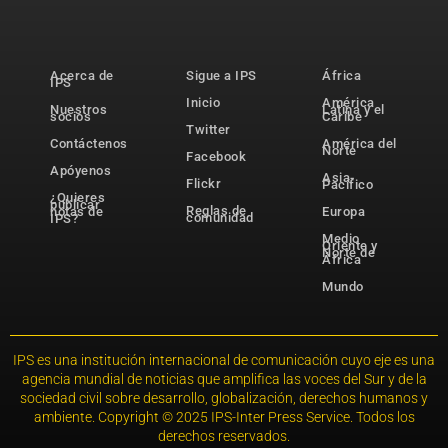
Acerca de
Sigue a IPS
África
IPS
Inicio
América
Nuestros
Latina y el
socios
Caribe
Twitter
Contáctenos
América del
Norte
Facebook
Apóyenos
Asia-
Flickr
Pacífico
¿Quieres
publicar
Reglas de
notas de
Europa
comunidad
IPS?
Medio
Oriente y
Norte de
África
Mundo
IPS es una institución internacional de comunicación cuyo eje es una
agencia mundial de noticias que amplifica las voces del Sur y de la
sociedad civil sobre desarrollo, globalización, derechos humanos y
ambiente. Copyright © 2025 IPS-Inter Press Service. Todos los
derechos reservados.