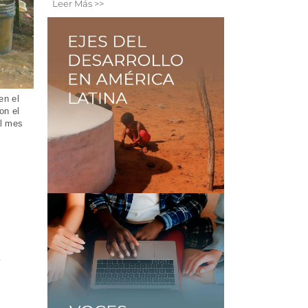
Leer Más >>
en el
on el
al mes
e