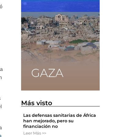
có
ua
n
s
Más visto
l
Las defensas sanitarias de África
han mejorado, pero su
financiación no
a
Leer Más >>
a
,