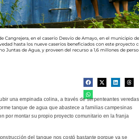
 Cangrejera, en el caserío Desvío de Amayo, en el municipio de L
ravedad hasta los nueve caseríos beneficiados con este proyecto 
mo Juntas de Agua, y proveen del recurso a 1,6 millones de perso
ir una empinada colina, a través de serpenteantes veredas
norme tanque de agua que abastece a familias campesinas
aron por montar su propio proyecto comunitario en la franja
 construcción del tanque nos costó bastante porque ya se