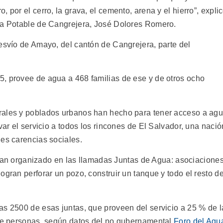
 por el cerro, la grava, el cemento, arena y el hierro”, expli
gua Potable de Cangrejera, José Dolores Romero.
Desvío de Amayo, del cantón de Cangrejera, parte del
, provee de agua a 468 familias de ese y de otros ocho
rales y poblados urbanos han hecho para tener acceso a ag
var el servicio a todos los rincones de El Salvador, una nació
des carencias sociales.
se han organizado en las llamadas Juntas de Agua: asociacione
ogran perforar un pozo, construir un tanque y todo el resto de
as 2500 de esas juntas, que proveen del servicio a 25 % de l
 de personas, según datos del no gubernamental
Foro del Agu