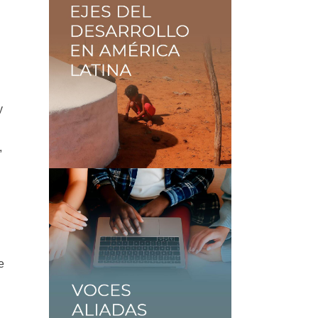
y
,
e