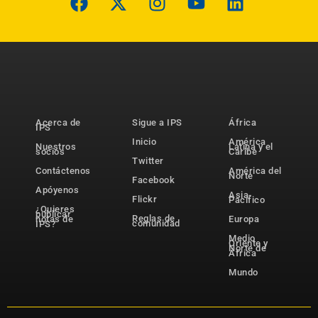
Acerca de
Sigue a IPS
África
IPS
Inicio
América
Nuestros
Latina y el
socios
Caribe
Twitter
Contáctenos
América del
Norte
Facebook
Apóyenos
Asia-
Flickr
Pacífico
¿Quieres
publicar
Reglas de
notas de
Europa
comunidad
IPS?
Medio
Oriente y
Norte de
África
Mundo