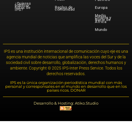
¿Quieres
publicar
Reglas de
notas de
Europa
comunidad
IPS?
Medio
Oriente y
Norte de
África
Mundo
IPS es una institución internacional de comunicación cuyo eje es una
agencia mundial de noticias que amplifica las voces del Sur y de la
sociedad civil sobre desarrollo, globalización, derechos humanos y
ambiente. Copyright © 2025 IPS-Inter Press Service. Todos los
derechos reservados.
IPS es la única organización periodística mundial con más
personal y corresponsales en el mundo en desarrollo que en los
países ricos. DONAR
Desarrollo & Hosting: Atiko.Studio