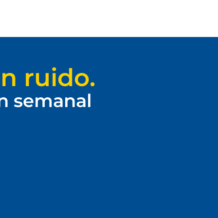
n ruido.
ín semanal