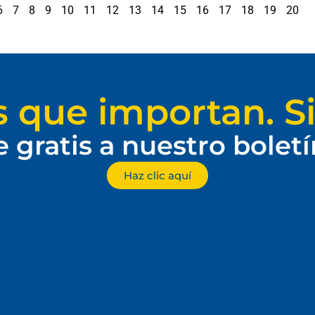
6
7
8
9
10
11
12
13
14
15
16
17
18
19
20
s que importan. Si
e gratis a nuestro bolet
Haz clic aquí