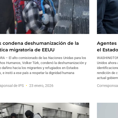
k condena deshumanización de la
Agentes 
ítica migratoria de EEUU
el Estad
RA – El alto comisionado de las Naciones Unidas para los
WASHINGTON –
hos Humanos, Volker Türk, condenó la deshumanización y
Unidos ahora 
to dañino hacia los migrantes y refugiados en Estados
identificacion
, e instó a ese país a respetar la dignidad humana
rendición de 
actual gobier
sponsal de IPS
23 enero, 2026
Corresponsa