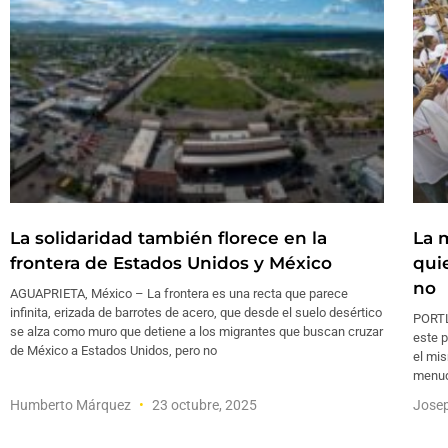
La solidaridad también florece en la
La 
frontera de Estados Unidos y México
qui
no
AGUAPRIETA, México – La frontera es una recta que parece
infinita, erizada de barrotes de acero, que desde el suelo desértico
PORTL
se alza como muro que detiene a los migrantes que buscan cruzar
este p
de México a Estados Unidos, pero no
el mis
menud
Humberto Márquez
23 octubre, 2025
Jose