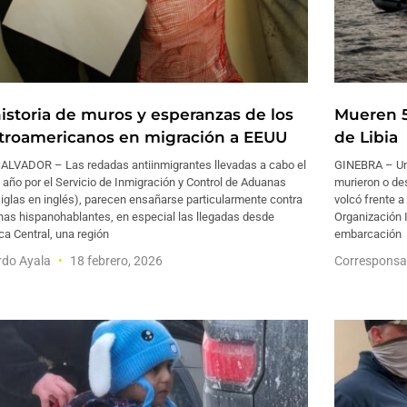
historia de muros y esperanzas de los
Mueren 5
troamericanos en migración a EEUU
de Libia
ALVADOR – Las redadas antiinmigrantes llevadas a cabo el
GINEBRA – Un 
 año por el Servicio de Inmigración y Control de Aduanas
murieron o de
siglas en inglés), parecen ensañarse particularmente contra
volcó frente a
nas hispanohablantes, en especial las llegadas desde
Organización 
a Central, una región
embarcación
rdo Ayala
18 febrero, 2026
Corresponsa