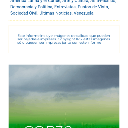
América Latina y el Caribe
,
Arte y Cultura
,
Asia-Pacífico
,
Democracia y Política
,
Entrevistas
,
Puntos de Vista
,
Sociedad Civil
,
Últimas Noticias
,
Venezuela
Este informe incluye imágenes de calidad que pueden
ser bajadas e impresas. Copyright IPS, estas imágenes
sólo pueden ser impresas junto con este informe