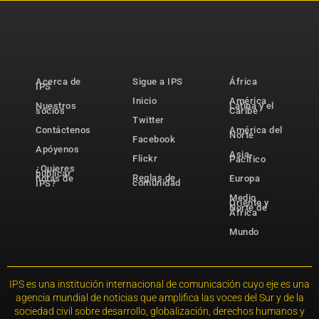
Acerca de
Sigue a IPS
África
IPS
Inicio
América
Nuestros
Latina y el
socios
Caribe
Twitter
Contáctenos
América del
Norte
Facebook
Apóyenos
Asia-
Flickr
Pacífico
¿Quieres
publicar
Reglas de
notas de
Europa
comunidad
IPS?
Medio
Oriente y
Norte de
África
Mundo
IPS es una institución internacional de comunicación cuyo eje es una
agencia mundial de noticias que amplifica las voces del Sur y de la
sociedad civil sobre desarrollo, globalización, derechos humanos y