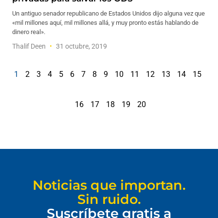
Un antiguo senador republicano de Estados Unidos dijo alguna vez que
«mil millones aquí, mil millones allá, y muy pronto estás hablando de
dinero real».
Thalif Deen
31 octubre, 2019
1
2
3
4
5
6
7
8
9
10
11
12
13
14
15
16
17
18
19
20
Noticias que importan.
Sin ruido.
Suscríbete gratis a