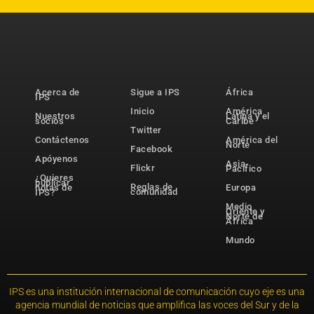
Acerca de
Sigue a IPS
África
IPS
Inicio
América
Nuestros
Latina y el
socios
Caribe
Twitter
Contáctenos
América del
Norte
Facebook
Apóyenos
Asia-
Flickr
Pacífico
¿Quieres
publicar
Reglas de
notas de
Europa
comunidad
IPS?
Medio
Oriente y
Norte de
África
Mundo
IPS es una institución internacional de comunicación cuyo eje es una
agencia mundial de noticias que amplifica las voces del Sur y de la