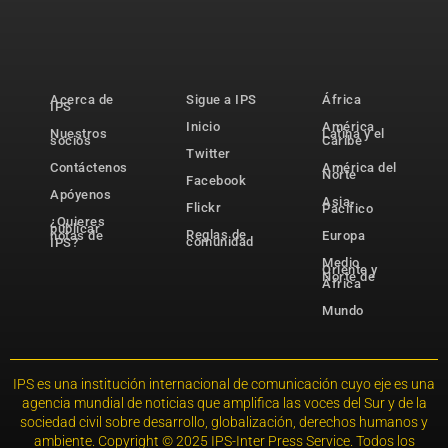
Acerca de
Sigue a IPS
África
IPS
Inicio
América
Nuestros
Latina y el
socios
Caribe
Twitter
Contáctenos
América del
Norte
Facebook
Apóyenos
Asia-
Flickr
Pacífico
¿Quieres
publicar
Reglas de
notas de
Europa
comunidad
IPS?
Medio
Oriente y
Norte de
África
Mundo
IPS es una institución internacional de comunicación cuyo eje es una
agencia mundial de noticias que amplifica las voces del Sur y de la
sociedad civil sobre desarrollo, globalización, derechos humanos y
ambiente. Copyright © 2025 IPS-Inter Press Service. Todos los