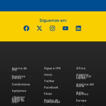
Síguenos en:
Acerca de
Sigue a IPS
África
IPS
Inicio
América
Nuestros
Latina y el
socios
Caribe
Twitter
Contáctenos
América del
Norte
Facebook
Apóyenos
Asia-
Flickr
Pacífico
¿Quieres
publicar
Reglas de
notas de
Europa
comunidad
IPS?