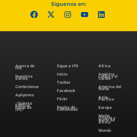
Síguenos en:
Acerca de
Sigue a IPS
África
IPS
Inicio
América
Nuestros
Latina y el
socios
Caribe
Twitter
Contáctenos
América del
Norte
Facebook
Apóyenos
Asia-
Flickr
Pacífico
¿Quieres
publicar
Reglas de
notas de
Europa
comunidad
IPS?
Medio
Oriente y
Norte de
África
Mundo