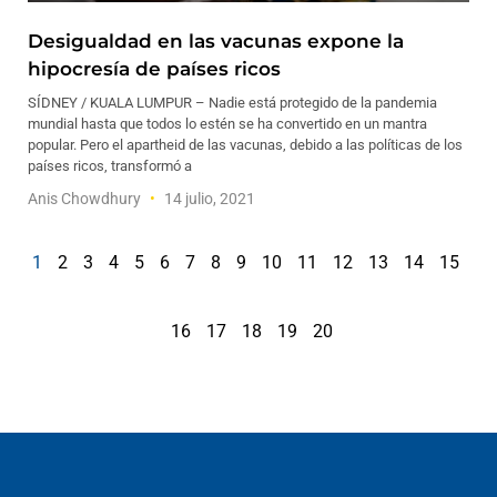
Desigualdad en las vacunas expone la
hipocresía de países ricos
SÍDNEY / KUALA LUMPUR – Nadie está protegido de la pandemia
mundial hasta que todos lo estén se ha convertido en un mantra
popular. Pero el apartheid de las vacunas, debido a las políticas de los
países ricos, transformó a
Anis Chowdhury
14 julio, 2021
1
2
3
4
5
6
7
8
9
10
11
12
13
14
15
16
17
18
19
20