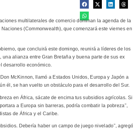
ciaciones multilaterales de comercio dominan la agenda de la
e Naciones (Commonwealth), que comenzará este viernes en
bierno, que concluirá este domingo, reunirá a líderes de los
 una alianza entre Gran Bretaña y buena parte de sus ex
l desarrollo económico.
e, Don McKinnon, llamó a Estados Unidos, Europa y Japón a
n él, se han vuelto un obstáculo para el desarrollo del Sur.
reza en África, sácate de encima tus subsidios agrícolas. Si
xportara a Europa sin barreras, podría combatir la pobreza",
istas de África y el Caribe.
subsidios. Debería haber un campo de juego nivelado", agregó