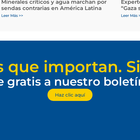
Minerales críticos y agua marchan por
Expert
sendas contrarias en América Latina
“Gaza 
Leer Más >>
Leer Más 
s que importan. Si
e gratis a nuestro bolet
Haz clic aquí