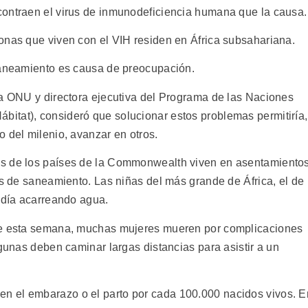
contraen el virus de inmunodeficiencia humana que la causa.
onas que viven con el VIH residen en África subsahariana.
 saneamiento es causa de preocupación.
la ONU y directora ejecutiva del Programa de las Naciones
itat), consideró que solucionar estos problemas permitiría,
 del milenio, avanzar en otros.
es de los países de la Commonwealth viven en asentamiento
os de saneamiento. Las niñas del más grande de África, el de
l día acarreando agua.
 de esta semana, muchas mujeres mueren por complicaciones
lgunas deben caminar largas distancias para asistir a un
n el embarazo o el parto por cada 100.000 nacidos vivos. E