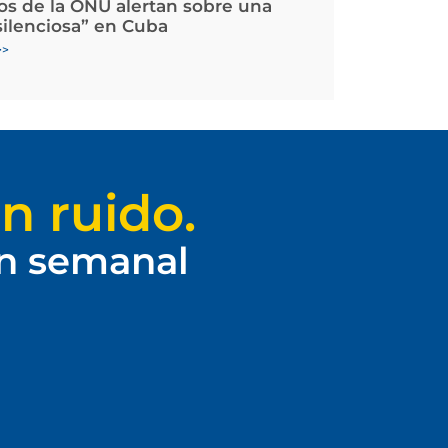
os de la ONU alertan sobre una
silenciosa” en Cuba
>>
n ruido.
ín semanal