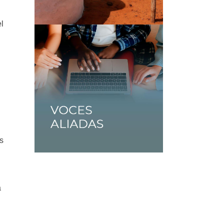
l
s
a