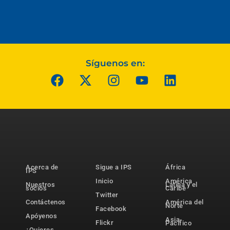
Síguenos en:
Acerca de
Sigue a IPS
África
IPS
Inicio
América
Nuestros
Latina y el
socios
Caribe
Twitter
Contáctenos
América del
Norte
Facebook
Apóyenos
Asia-
Flickr
Pacífico
¿Quieres