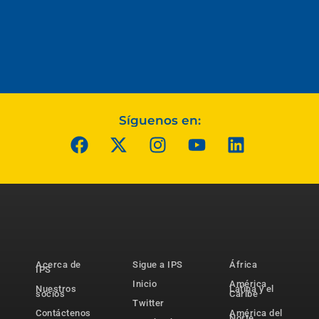
Síguenos en:
Acerca de
Sigue a IPS
África
IPS
Inicio
América
Nuestros
Latina y el
socios
Caribe
Twitter
Contáctenos
América del
Norte