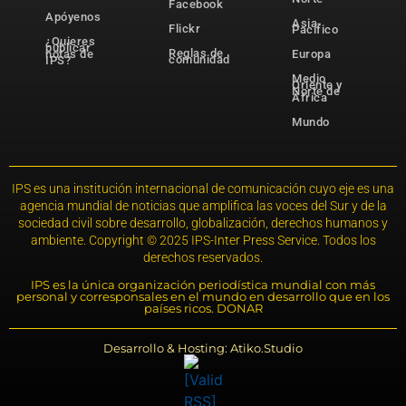
Facebook
Apóyenos
Asia-
Flickr
Pacífico
¿Quieres
publicar
Reglas de
notas de
Europa
comunidad
IPS?
Medio
Oriente y
Norte de
África
Mundo
IPS es una institución internacional de comunicación cuyo eje es una
agencia mundial de noticias que amplifica las voces del Sur y de la
sociedad civil sobre desarrollo, globalización, derechos humanos y
ambiente. Copyright © 2025 IPS-Inter Press Service. Todos los
derechos reservados.
IPS es la única organización periodística mundial con más
personal y corresponsales en el mundo en desarrollo que en los
países ricos. DONAR
Desarrollo & Hosting: Atiko.Studio