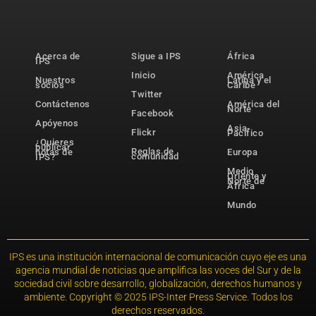
Acerca de
Sigue a IPS
África
IPS
Inicio
América
Nuestros
Latina y el
socios
Caribe
Twitter
Contáctenos
América del
Norte
Facebook
Apóyenos
Asia-
Flickr
Pacífico
¿Quieres
publicar
Reglas de
notas de
Europa
comunidad
IPS?
Medio
Oriente y
Norte de
África
Mundo
IPS es una institución internacional de comunicación cuyo eje es una
agencia mundial de noticias que amplifica las voces del Sur y de la
sociedad civil sobre desarrollo, globalización, derechos humanos y
ambiente. Copyright © 2025 IPS-Inter Press Service. Todos los
derechos reservados.