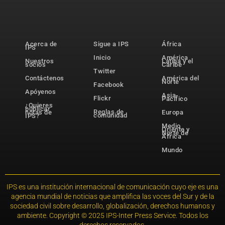
Acerca de
Sigue a IPS
África
IPS
Inicio
América
Nuestros
Latina y el
socios
Caribe
Twitter
Contáctenos
América del
Norte
Facebook
Apóyenos
Asia-
Flickr
Pacífico
¿Quieres
publicar
Reglas de
notas de
Europa
comunidad
IPS?
Medio
Oriente y
Norte de
África
Mundo
IPS es una institución internacional de comunicación cuyo eje es una
agencia mundial de noticias que amplifica las voces del Sur y de la
sociedad civil sobre desarrollo, globalización, derechos humanos y
ambiente. Copyright © 2025 IPS-Inter Press Service. Todos los