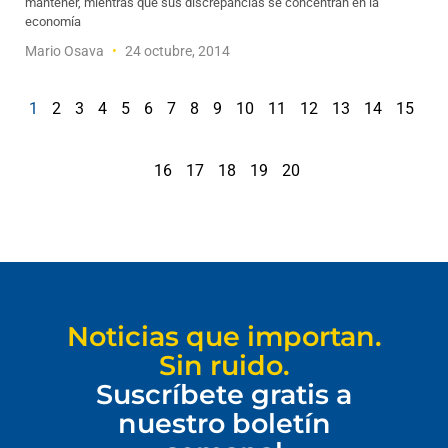
mantener, mientras que sus discrepancias se concentran en la
economía
Mario Osava
24 octubre, 2014
1
2
3
4
5
6
7
8
9
10
11
12
13
14
15
16
17
18
19
20
Noticias que importan.
Sin ruido.
Suscríbete gratis a
nuestro boletín