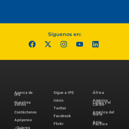
Síguenos en:
Acerca de
Sigue a IPS
África
IPS
Inicio
América
Nuestros
Latina y el
socios
Caribe
Twitter
Contáctenos
América del
Norte
Facebook
Apóyenos
Asia-
Flickr
Pacífico
¿Quieres