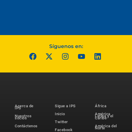
Síguenos en:
Acerca de
Sigue a IPS
África
IPS
Inicio
América
Nuestros
Latina y el
socios
Caribe
Twitter
Contáctenos
América del
Norte
Facebook