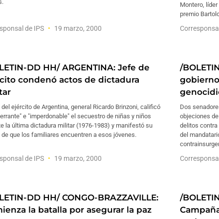
s.
Montero, líder
premio Bartol
sponsal de IPS
19 marzo, 2000
Corresponsa
LETIN-DD HH/ ARGENTINA: Jefe de
/BOLETI
rcito condenó actos de dictadura
gobierno
tar
genocidi
e del ejército de Argentina, general Ricardo Brinzoni, calificó
Dos senadores
errante" e "imperdonable" el secuestro de niñas y niños
objeciones del
e la última dictadura militar (1976-1983) y manifestó su
delitos contr
de que los familiares encuentren a esos jóvenes.
del mandatario
contrainsurge
sponsal de IPS
19 marzo, 2000
Corresponsa
LETIN-DD HH/ CONGO-BRAZZAVILLE:
/BOLETI
ienza la batalla por asegurar la paz
Campaña 