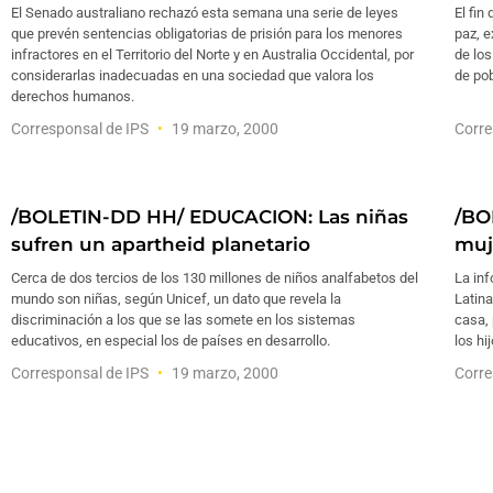
El Senado australiano rechazó esta semana una serie de leyes
El fin
que prevén sentencias obligatorias de prisión para los menores
paz, e
infractores en el Territorio del Norte y en Australia Occidental, por
de los
considerarlas inadecuadas en una sociedad que valora los
de po
derechos humanos.
Corresponsal de IPS
19 marzo, 2000
Corre
/BOLETIN-DD HH/ EDUCACION: Las niñas
/BO
sufren un apartheid planetario
muj
Cerca de dos tercios de los 130 millones de niños analfabetos del
La inf
mundo son niñas, según Unicef, un dato que revela la
Latina
discriminación a los que se las somete en los sistemas
casa, 
educativos, en especial los de países en desarrollo.
los hi
Corresponsal de IPS
19 marzo, 2000
Corre