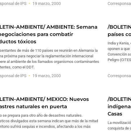
sponsal de IPS
19 marzo, 2000
Corresponsa
LETIN-AMBIENTE/ AMBIENTE: Semana
/BOLETIN
negociaciones para combatir
países co
ductos tóxicos
India y Kenia,
oponen a que 
sentantes de más de 110 países se reunirán en Alemania la
Convención so
a próxima para negociar la reglamentación internacional
Peligro (CITES
ibere al ambiente de los llamados organismos contaminantes
stentes, como el DDT.
sponsal de IPS
19 marzo, 2000
Corresponsa
LETIN-AMBIENTE/ MEXICO: Nuevos
/BOLETIN
astres naturales en puerta
indígena
Casas
 se prepara para otro año de desastres naturales.
sticos divulgados esta semana indican que más de la mitad
La movilizació
rritorio sufrirá sequías e incendios, afectando a los más
conquista de d