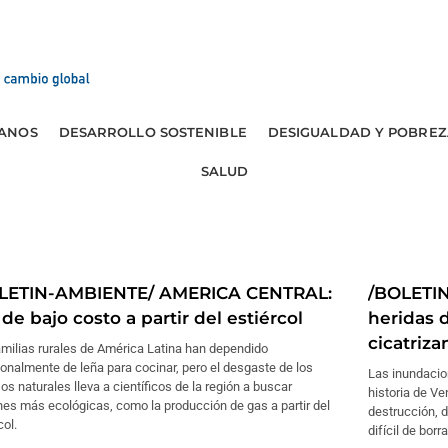
ANOS
DESARROLLO SOSTENIBLE
DESIGUALDAD Y POBREZ
SALUD
LETIN-AMBIENTE/ AMERICA CENTRAL:
/BOLETI
de bajo costo a partir del estiércol
heridas d
cicatriza
milias rurales de América Latina han dependido
ionalmente de leña para cocinar, pero el desgaste de los
Las inundacion
os naturales lleva a científicos de la región a buscar
historia de Ve
es más ecológicas, como la producción de gas a partir del
destrucción, 
col.
difícil de borra