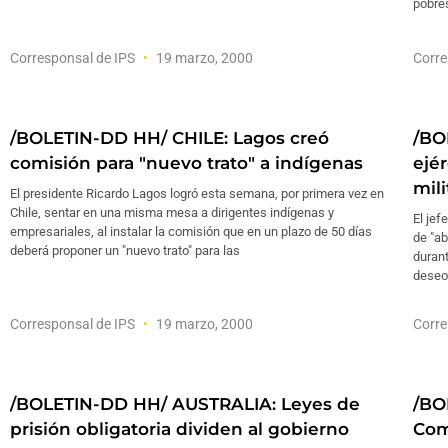
pobre
Corresponsal de IPS
19 marzo, 2000
Corre
/BOLETIN-DD HH/ CHILE: Lagos creó
/BO
comisión para "nuevo trato" a indígenas
ejé
mili
El presidente Ricardo Lagos logró esta semana, por primera vez en
Chile, sentar en una misma mesa a dirigentes indígenas y
El jef
empresariales, al instalar la comisión que en un plazo de 50 días
de "ab
deberá proponer un "nuevo trato" para las
durant
deseo 
Corresponsal de IPS
19 marzo, 2000
Corre
/BOLETIN-DD HH/ AUSTRALIA: Leyes de
/BO
prisión obligatoria dividen al gobierno
Com