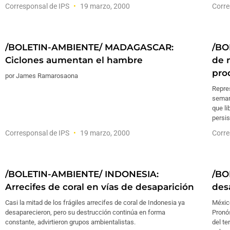
Corresponsal de IPS
19 marzo, 2000
Corre
/BOLETIN-AMBIENTE/ MADAGASCAR:
/BO
Ciclones aumentan el hambre
de 
pro
por James Ramarosaona
Repre
seman
que l
persi
Corresponsal de IPS
19 marzo, 2000
Corre
/BOLETIN-AMBIENTE/ INDONESIA:
/BO
Arrecifes de coral en vías de desaparición
des
Casi la mitad de los frágiles arrecifes de coral de Indonesia ya
México
desaparecieron, pero su destrucción continúa en forma
Pronó
constante, advirtieron grupos ambientalistas.
del te