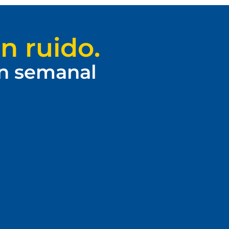
n ruido.
ín semanal