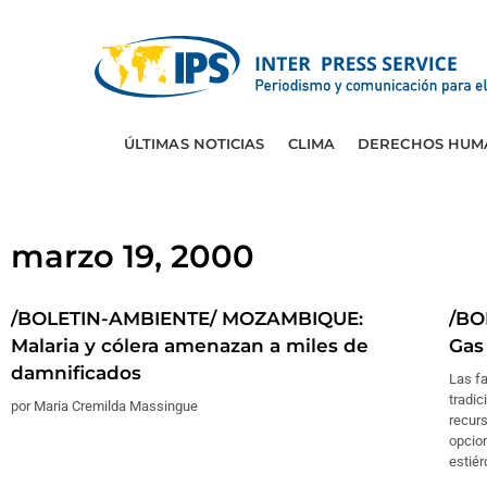
ÚLTIMAS NOTICIAS
CLIMA
DERECHOS HUM
marzo 19, 2000
/BOLETIN-AMBIENTE/ MOZAMBIQUE:
/BO
Malaria y cólera amenazan a miles de
Gas 
damnificados
Las fa
tradic
por Maria Cremilda Massingue
recurs
opcion
estiér