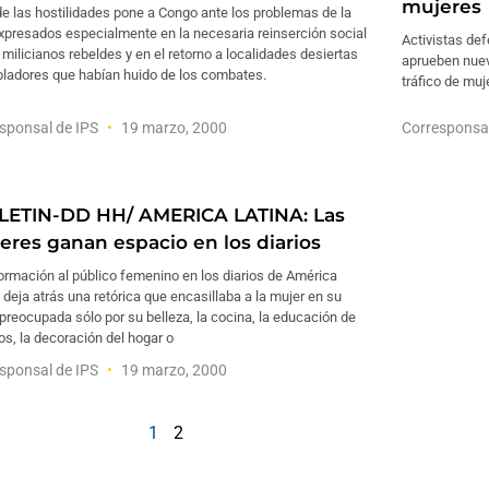
mujeres
 de las hostilidades pone a Congo ante los problemas de la
xpresados especialmente en la necesaria reinserción social
Activistas de
 milicianos rebeldes y en el retorno a localidades desiertas
aprueben nuev
bladores que habían huido de los combates.
tráfico de muj
sponsal de IPS
19 marzo, 2000
Corresponsa
LETIN-DD HH/ AMERICA LATINA: Las
eres ganan espacio en los diarios
ormación al público femenino en los diarios de América
 deja atrás una retórica que encasillaba a la mujer en su
preocupada sólo por su belleza, la cocina, la educación de
jos, la decoración del hogar o
sponsal de IPS
19 marzo, 2000
1
2