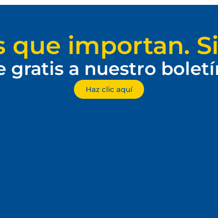
s que importan. Si
e gratis a nuestro bolet
Haz clic aquí