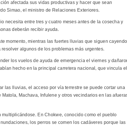
ación afectada sus vidas productivas y hacer que sean
rdo Simao, el ministro de Relaciones Exteriores.
io necesita entre tres y cuatro meses antes de la cosecha y
sonas deberán recibir ayuda.
este momento, mientras las fuertes lluvias que siguen cayend
ra resolver algunos de los problemas más urgentes.
pender los vuelos de ayuda de emergencia el viernes y dañaro
bían hecho en la principal carretera nacional, que vincula e
 las lluvias, el acceso por vía terrestre se puede cortar una
 Matola, Machava, Infulene y otros vecindarios en las afuera
úan multiplicándose. En Chokwe, conocido como el pueblo
 inundaciones, los perros se comen los cadáveres porque las