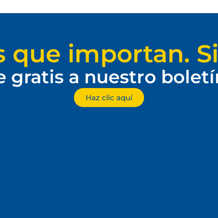
s que importan. Si
e gratis a nuestro bolet
Haz clic aquí