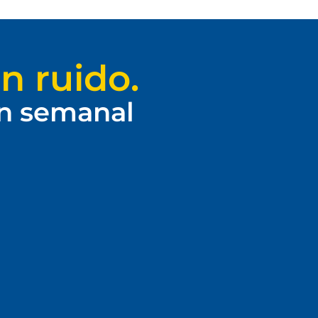
n ruido.
ín semanal