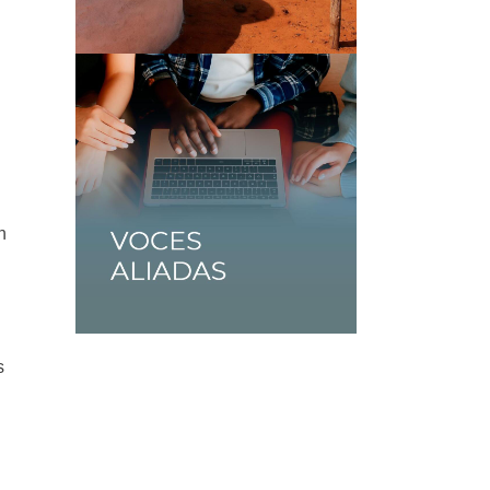
o
n
l
s