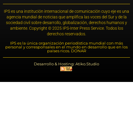
IPS es una institución internacional de comunicación cuyo eje es una
agencia mundial de noticias que amplifica las voces del Sur y de la
sociedad civil sobre desarrollo, globalización, derechos humanos y
ambiente. Copyright © 2025 IPS-Inter Press Service. Todos los
derechos reservados.
IPS es la única organización periodística mundial con más
personal y corresponsales en el mundo en desarrollo que en los
países ricos. DONAR
Desarrollo & Hosting: Atiko.Studio