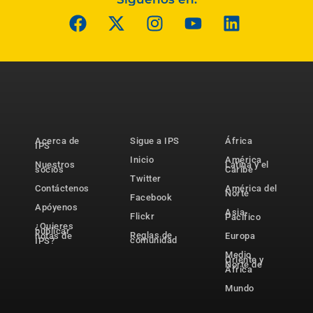
Acerca de
Sigue a IPS
África
IPS
Inicio
América
Nuestros
Latina y el
socios
Caribe
Twitter
Contáctenos
América del
Norte
Facebook
Apóyenos
Asia-
Flickr
Pacífico
¿Quieres
publicar
Reglas de
notas de
Europa
comunidad
IPS?
Medio
Oriente y
Norte de
África
Mundo