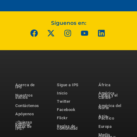
Síguenos en:
Acerca de
Sigue a IPS
África
IPS
Inicio
América
Nuestros
Latina y el
socios
Caribe
Twitter
Contáctenos
América del
Norte
Facebook
Apóyenos
Asia-
Flickr
Pacífico
¿Quieres
publicar
Reglas de
notas de
Europa
comunidad
IPS?
Medio
Oriente y