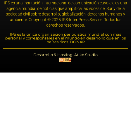
IPS es una institución internacional de comunicación cuyo eje es una
agencia mundial de noticias que amplifica las voces del Sur y de la
sociedad civil sobre desarrollo, globalización, derechos humanos y
ambiente. Copyright © 2025 IPS-Inter Press Service. Todos los
derechos reservados.
IPS es la única organización periodística mundial con más
personal y corresponsales en el mundo en desarrollo que en los
países ricos. DONAR
Desarrollo & Hosting: Atiko.Studio