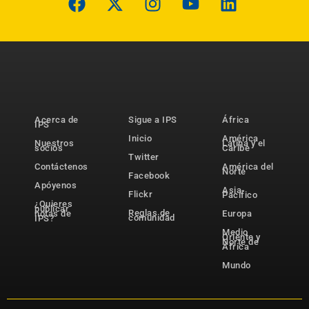
Acerca de
Sigue a IPS
África
IPS
Inicio
América
Nuestros
Latina y el
socios
Caribe
Twitter
Contáctenos
América del
Norte
Facebook
Apóyenos
Asia-
Flickr
Pacífico
¿Quieres
publicar
Reglas de
notas de
Europa
comunidad
IPS?
Medio
Oriente y
Norte de
África
Mundo