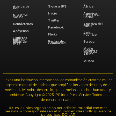
Acerca de
Sigue a IPS
África
IPS
Inicio
América
Nuestros
Latina y el
socios
Caribe
Twitter
Contáctenos
América del
Norte
Facebook
Apóyenos
Asia-
Flickr
Pacífico
¿Quieres
publicar
Reglas de
notas de
Europa
comunidad
IPS?
Medio
Oriente y
Norte de
África
Mundo
IPS es una institución internacional de comunicación cuyo eje es una
agencia mundial de noticias que amplifica las voces del Sur y de la
sociedad civil sobre desarrollo, globalización, derechos humanos y
ambiente. Copyright © 2025 IPS-Inter Press Service. Todos los
derechos reservados.
IPS es la única organización periodística mundial con más
personal y corresponsales en el mundo en desarrollo que en los
países ricos. DONAR