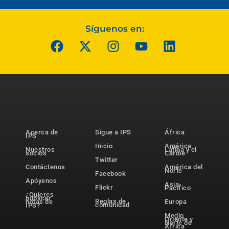
Síguenos en:
Acerca de
Sigue a IPS
África
IPS
Inicio
América
Nuestros
Latina y el
socios
Caribe
Twitter
Contáctenos
América del
Norte
Facebook
Apóyenos
Asia-
Flickr
Pacífico
¿Quieres
publicar
Reglas de
notas de
Europa
comunidad
IPS?
Medio
Oriente y
Norte de
África