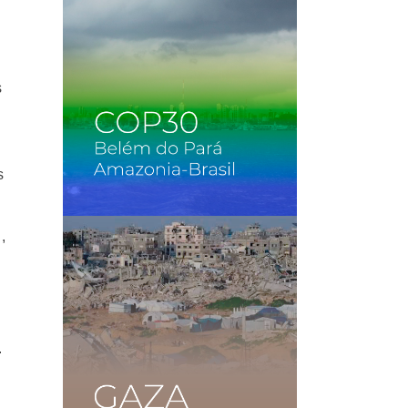
s
s
,
.