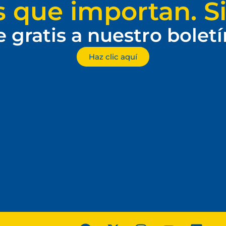
s que importan. Si
e gratis a nuestro bolet
Haz clic aquí