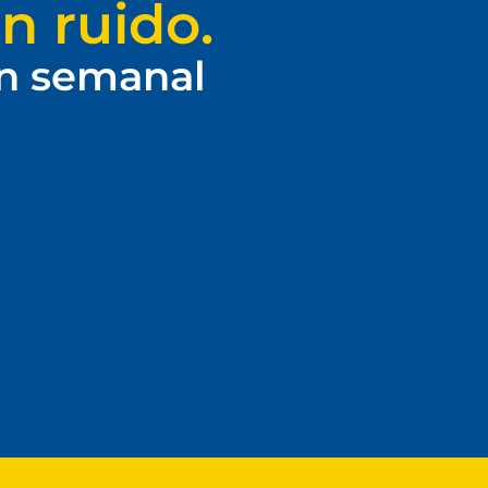
n ruido.
ín semanal