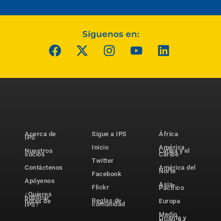
Síguenos en:
Acerca de
Sigue a IPS
África
IPS
Inicio
América
Nuestros
Latina y el
socios
Caribe
Twitter
Contáctenos
América del
Norte
Facebook
Apóyenos
Asia-
Flickr
Pacífico
¿Quieres
publicar
Reglas de
notas de
Europa
comunidad
IPS?
Medio
Oriente y