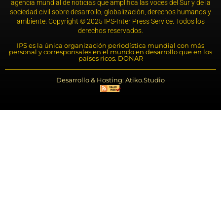
agencia mundial de noticias que amplifica las voces del Sur y de la
sociedad civil sobre desarrollo, globalización, derechos humanos y
ambiente. Copyright © 2025 IPS-Inter Press Service. Todos los
derechos reservados.
IPS es la única organización periodística mundial con más
personal y corresponsales en el mundo en desarrollo que en los
países ricos. DONAR
Desarrollo & Hosting: Atiko.Studio