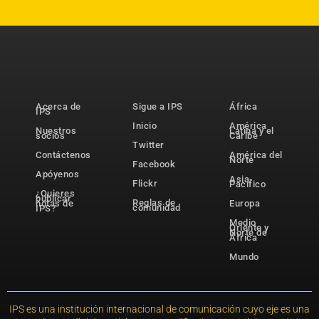
Acerca de
Sigue a IPS
África
IPS
Inicio
América
Nuestros
Latina y el
socios
Caribe
Twitter
Contáctenos
América del
Norte
Facebook
Apóyenos
Asia-
Flickr
Pacífico
¿Quieres
publicar
Reglas de
notas de
Europa
comunidad
IPS?
Medio
Oriente y
Norte de
África
Mundo
IPS es una institución internacional de comunicación cuyo eje es una