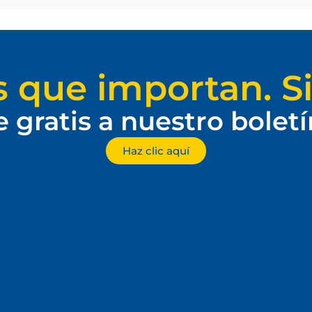
s que importan. Si
e gratis a nuestro bolet
Haz clic aquí