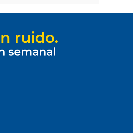
n ruido.
ín semanal