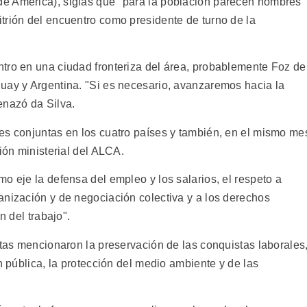
e América), siglas que "para la población parecen nombres
trión del encuentro como presidente de turno de la
tro en una ciudad fronteriza del área, probablemente Foz de
uay y Argentina. "Si es necesario, avanzaremos hacia la
enazó da Silva.
es conjuntas en los cuatro países y también, en el mismo me
ión ministerial del ALCA.
o eje la defensa del empleo y los salarios, el respeto a
anización y de negociación colectiva y a los derechos
n del trabajo".
stas mencionaron la preservación de las conquistas laborales
n pública, la protección del medio ambiente y de las